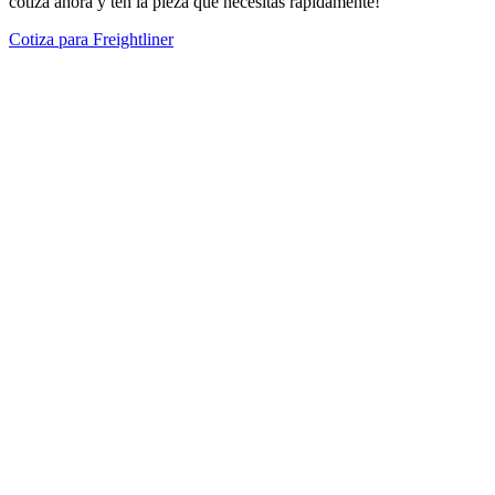
cotiza ahora y ten la pieza que necesitas rápidamente!
Cotiza para Freightliner
Modelos Destacados
Todos los modelos
Cotiza tus repuestos aquí