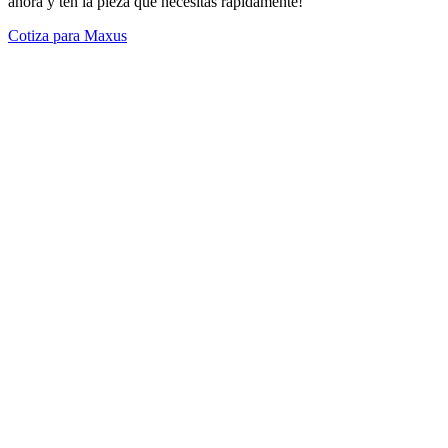
ahora y ten la pieza que necesitas rápidamente!
Cotiza para Maxus
Modelos Destacados
Todos los modelos
Cotiza tus repuestos aquí