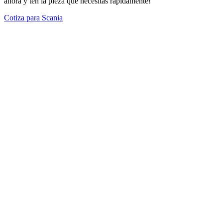
ahora y ten la pieza que necesitas rápidamente!
Cotiza para Scania
Modelos Destacados
Todos los modelos
Cotiza tus repuestos aquí