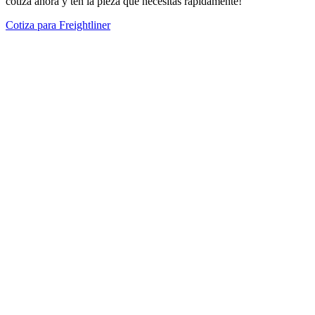
cotiza ahora y ten la pieza que necesitas rápidamente!
Cotiza para Freightliner
Modelos Destacados
Todos los modelos
Cotiza tus repuestos aquí