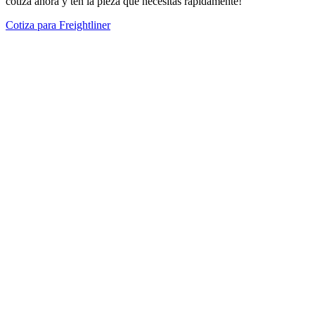
cotiza ahora y ten la pieza que necesitas rápidamente!
Cotiza para Freightliner
Modelos Destacados
Todos los modelos
Cotiza tus repuestos aquí