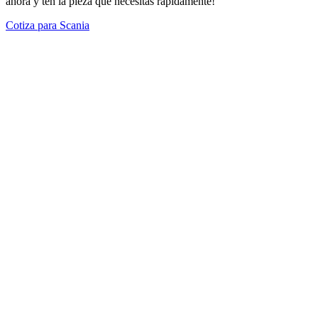
ahora y ten la pieza que necesitas rápidamente!
Cotiza para Scania
Modelos Destacados
Todos los modelos
Cotiza tus repuestos aquí