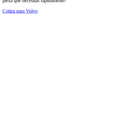
pieza que necesitas rápidamente!
Cotiza para Volvo
Modelos Destacados
Todos los modelos
Cotiza tus repuestos aquí