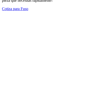
pieza que necesitas rápidamente!
Cotiza para Fuso
Modelos Destacados
Todos los modelos
Cotiza tus repuestos aquí