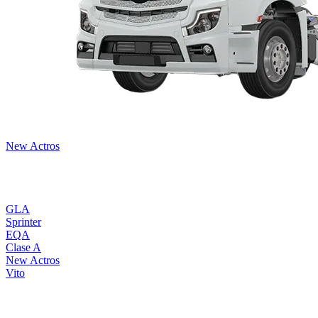
New Actros
Todos los modelos
GLA
Sprinter
EQA
Clase A
New Actros
Vito
Cotiza tus repuestos aquí