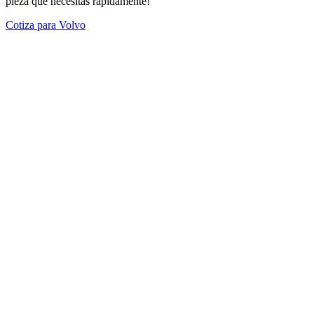
pieza que necesitas rápidamente!
Cotiza para Volvo
Modelos Destacados
Todos los modelos
Cotiza tus repuestos aquí