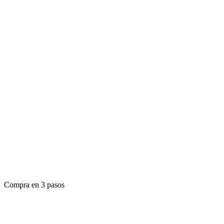
Compra en 3 pasos
Cotiza tus Repuestos en 3 Simples Pasos: Nosotros Ha